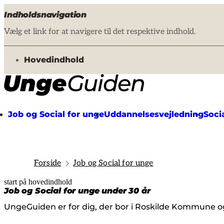
Indholdsnavigation
Vælg et link for at navigere til det respektive indhold.
gå til
Hovedindhold
Job og Social for unge
Uddannelsesvejledning
Soci
Forside
Job og Social for unge
start på hovedindhold
senest opdateret 24. marts 2026
Job og Social for unge under 30 år
UngeGuiden er for dig, der bor i Roskilde Kommune og 