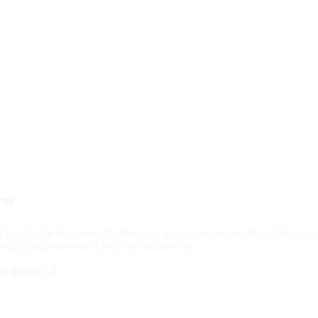
ng
an hjælpe dig med at finde et job, hvis du er mellem 18 og 29 år og ik
edst muligt kommer i job eller uddannelse.
r du job