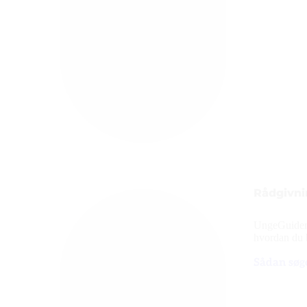
Rådgivni
UngeGuiden k
hvordan du b
Sådan søge