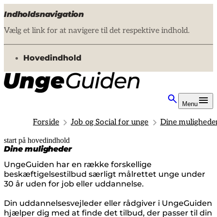
Indholdsnavigation
Vælg et link for at navigere til det respektive indhold.
gå til
Hovedindhold
Menu
Forside
Job og Social for unge
Dine mulighede
start på hovedindhold
senest opdateret 14. juli 2026
Dine muligheder
UngeGuiden har en række forskellige
beskæftigelsestilbud særligt målrettet unge under
30 år uden for job eller uddannelse.
Din uddannelsesvejleder eller rådgiver i UngeGuiden
hjælper dig med at finde det tilbud, der passer til din