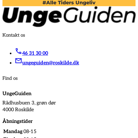
#Alle Tiders Ungeliv
Kontakt os
46 31 30 00
ungeguiden@roskilde.dk
Find os
UngeGuiden
Rådhusbuen 3, grøn dør
4000 Roskilde
Åbningstider
Mandag
08-15